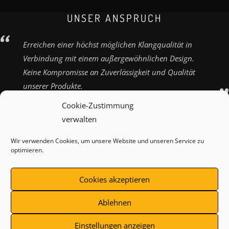
UNSER ANSPRUCH
Erreichen einer höchst möglichen Klangqualität in
Verbindung mit einem außergewöhnlichen Design.
Keine Kompromisse an Zuverlässigkeit und Qualität
unserer Produkte.
Cookie-Zustimmung
verwalten
Wir verwenden Cookies, um unsere Website und unseren Service zu
ZAHLUNGSARTEN
VERSANDARTEN
KONTAKT
optimieren.
IMPRESSUM
AGB
WIDERRUFSBELEHRUNG
Cookies akzeptieren
DATENSCHUTZ
COOKIE-RICHTLINIE (EU)
Ablehnen
Einstellungen anzeigen