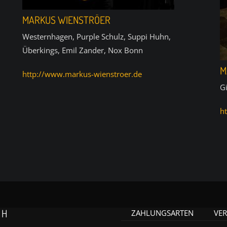
MARKUS WIENSTRÖER
Westernhagen, Purple Schulz, Suppi Huhn,
Überkings, Emil Zander, Nox Bonn
M
http://www.markus-wienstroer.de
Gi
h
CH
ZAHLUNGSARTEN
VE