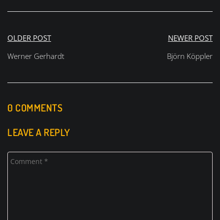
Beitragsnavigation
OLDER POST
NEWER POST
Werner Gerhardt
Björn Köppler
0 COMMENTS
LEAVE A REPLY