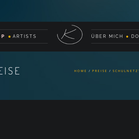
OP
ARTISTS
ÜBER MICH
D
EISE
HOME
PREISE
SCHULNETZ