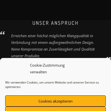
UNSER ANSPRUCH
Erreichen einer höchst möglichen Klangqualität in
Verbindung mit einem außergewöhnlichen Design.
Keine Kompromisse an Zuverlässigkeit und Qualität
unserer Produkte.
Cookie-Zustimmung
verwalten
Wir verwenden Cookies, um unsere Website und unseren Service zu
ZAHLUNGSARTEN
VERSANDARTEN
KONTAKT
optimieren.
IMPRESSUM
AGB
WIDERRUFSBELEHRUNG
Cookies akzeptieren
DATENSCHUTZ
COOKIE-RICHTLINIE (EU)