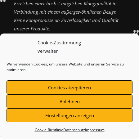
Erreichen einer höchst möglichen Klangqualität in
Verbindung mit einem außergewöhnlichen Design.
Keine Kompromisse an Zuverlässigkeit und Qualität
unserer Produkte.
Cookie-Zustimmung
verwalten
Wir verwenden Cookies, um unsere Website und unseren Service zu
ZAHLUNGSARTEN
VERSANDARTEN
KONTAKT
optimieren.
IMPRESSUM
AGB
WIDERRUFSBELEHRUNG
Cookies akzeptieren
DATENSCHUTZ
COOKIE-RICHTLINIE (EU)
Ablehnen
Einstellungen anzeigen
Vertrag widerrufen
Cookie-Richtlinie
Datenschutz
Impressum