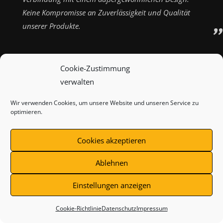
Keine Kompromisse an Zuverlässigkeit und Qualität
unserer Produkte.
Cookie-Zustimmung
verwalten
ZAHLUNGSARTEN
VERSANDARTEN
KONTAKT
Wir verwenden Cookies, um unsere Website und unseren Service zu
IMPRESSUM
AGB
WIDERRUFSBELEHRUNG
optimieren.
DATENSCHUTZ
COOKIE-RICHTLINIE (EU)
Cookies akzeptieren
Ablehnen
Vertrag widerrufen
Einstellungen anzeigen
Cookie-Richtlinie
Datenschutz
Impressum