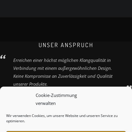
UNSER ANSPRUCH
Erreichen einer höchst möglichen Klangqualität in
Verbindung mit einem außergewöhnlichen Design.
Keine Kompromisse an Zuverlässigkeit und Qualität
unserer Produkte.
Cookie-Zustimmung
verwalten
Wir verwenden Cookies, um unsere Website und unseren Service zu
ZAHLUNGSARTEN
VERSANDARTEN
KONTAKT
optimieren.
IMPRESSUM
AGB
WIDERRUFSBELEHRUNG