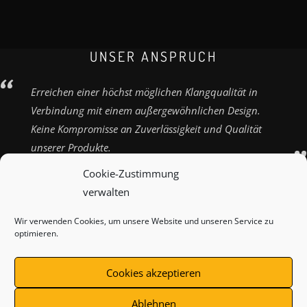
UNSER ANSPRUCH
Erreichen einer höchst möglichen Klangqualität in
Verbindung mit einem außergewöhnlichen Design.
Keine Kompromisse an Zuverlässigkeit und Qualität
unserer Produkte.
Cookie-Zustimmung
verwalten
Wir verwenden Cookies, um unsere Website und unseren Service zu
ZAHLUNGSARTEN
VERSANDARTEN
KONTAKT
optimieren.
IMPRESSUM
AGB
WIDERRUFSBELEHRUNG
Cookies akzeptieren
DATENSCHUTZ
COOKIE-RICHTLINIE (EU)
Ablehnen